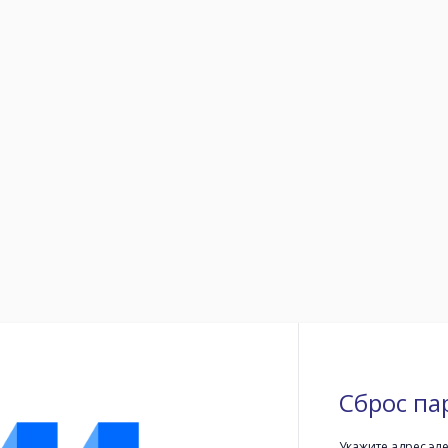
Сброс па
Укажите адрес эл