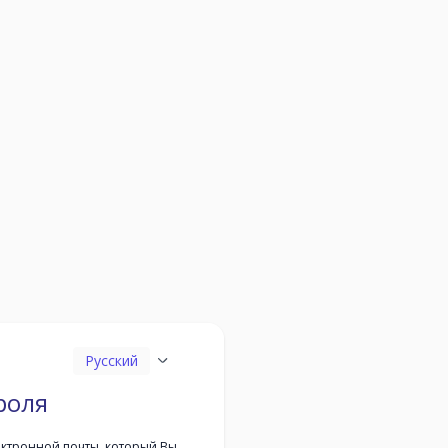
Русский
роля
ектронной почты, который Вы